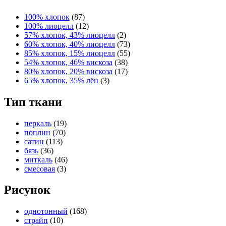
100% хлопок
(87)
100% лиоцелл
(12)
57% хлопок, 43% лиоцелл
(2)
60% хлопок, 40% лиоцелл
(73)
85% хлопок, 15% лиоцелл
(55)
54% хлопок, 46% вискоза
(38)
80% хлопок, 20% вискоза
(17)
65% хлопок, 35% лён
(3)
Тип ткани
перкаль
(19)
поплин
(70)
сатин
(113)
бязь
(36)
миткаль
(46)
смесовая
(3)
Рисунок
однотонный
(168)
страйп
(10)