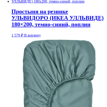
Простыня на резинке
УЛЬВИДОРО (ИКЕА УЛЛЬВИДЕ)
180×200, темно-синий, поплин
1 579
₽
В корзину