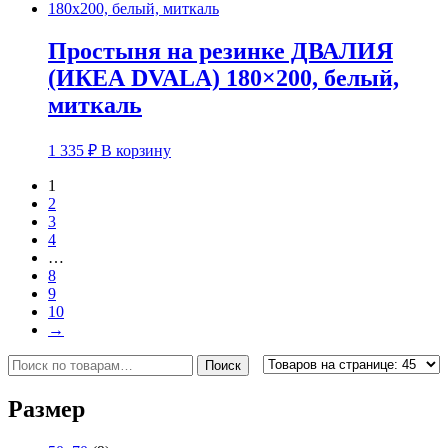
Простыня на резинке ДВАЛИЯ
(ИКЕА DVALA) 180×200, белый,
миткаль
1 335
₽
В корзину
1
2
3
4
…
8
9
10
→
Искать:
Поиск
Размер