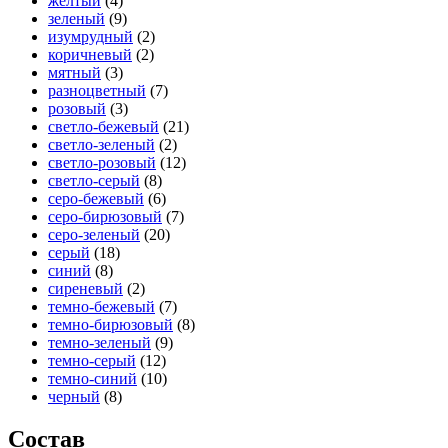
желтый
(4)
зеленый
(9)
изумрудный
(2)
коричневый
(2)
мятный
(3)
разноцветный
(7)
розовый
(3)
светло-бежевый
(21)
светло-зеленый
(2)
светло-розовый
(12)
светло-серый
(8)
серо-бежевый
(6)
серо-бирюзовый
(7)
серо-зеленый
(20)
серый
(18)
синий
(8)
сиреневый
(2)
темно-бежевый
(7)
темно-бирюзовый
(8)
темно-зеленый
(9)
темно-серый
(12)
темно-синий
(10)
черный
(8)
Состав