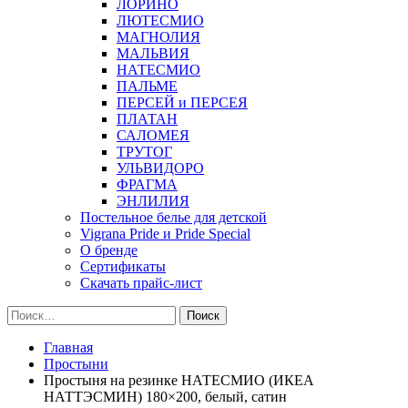
ЛОРИНО
ЛЮТЕСМИО
МАГНОЛИЯ
МАЛЬВИЯ
НАТЕСМИО
ПАЛЬМЕ
ПЕРСЕЙ и ПЕРСЕЯ
ПЛАТАН
САЛОМЕЯ
ТРУТОГ
УЛЬВИДОРО
ФРАГМА
ЭНЛИЛИЯ
Постельное белье для детской
Vigrana Pride и Pride Special
О бренде
Сертификаты
Скачать прайс-лист
Найти:
Главная
Простыни
Простыня на резинке НАТЕСМИО (ИКЕА
НАТТЭСМИН) 180×200, белый, сатин