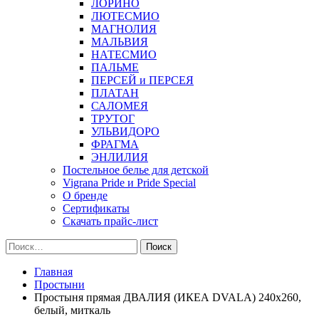
ЛОРИНО
ЛЮТЕСМИО
МАГНОЛИЯ
МАЛЬВИЯ
НАТЕСМИО
ПАЛЬМЕ
ПЕРСЕЙ и ПЕРСЕЯ
ПЛАТАН
САЛОМЕЯ
ТРУТОГ
УЛЬВИДОРО
ФРАГМА
ЭНЛИЛИЯ
Постельное белье для детской
Vigrana Pride и Pride Special
О бренде
Сертификаты
Скачать прайс-лист
Найти:
Главная
Простыни
Простыня прямая ДВАЛИЯ (ИКЕА DVALA) 240х260,
белый, миткаль