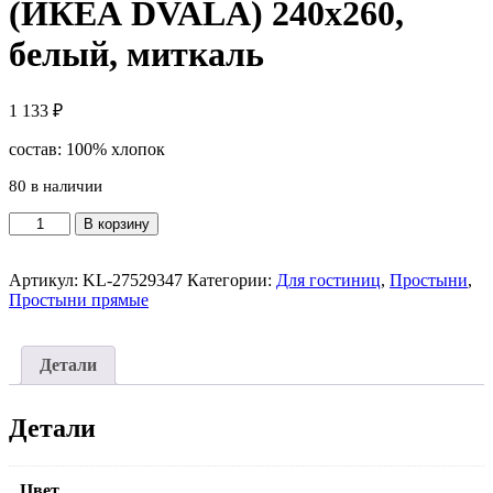
(ИКЕА DVALA) 240х260,
белый, миткаль
1 133
₽
состав: 100% хлопок
80 в наличии
Количество
В корзину
товара
Простыня
прямая
Артикул:
KL-27529347
Категории:
Для гостиниц
,
Простыни
,
ДВАЛИЯ
Простыни прямые
(ИКЕА
DVALA)
240х260,
Детали
белый,
миткаль
Детали
Цвет