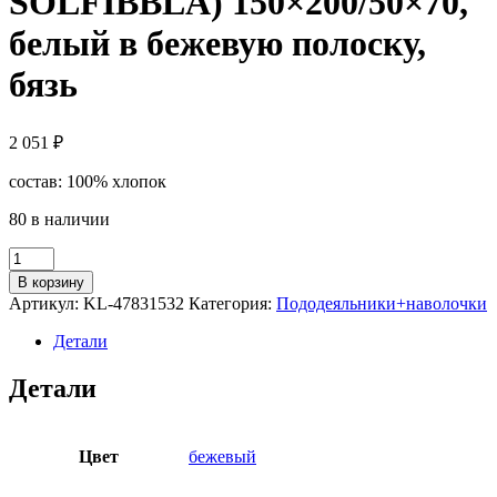
SOLFIBBLA) 150×200/50×70,
белый в бежевую полоску,
бязь
2 051
₽
состав: 100% хлопок
80 в наличии
Количество
товара
В корзину
Пододеяльник
Артикул:
KL-47831532
Категория:
Пододеяльники+наволочки
1,5-
сп.,
Детали
наволочка
СОЛФИЯ
Детали
(ИКЕА
SOLFIBBLA)
150x200/50x70,
белый
Цвет
бежевый
в
бежевую