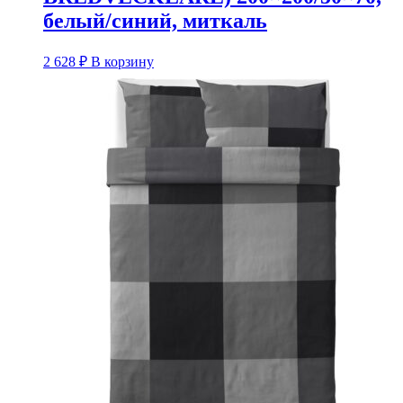
белый/синий, миткаль
2 628
₽
В корзину