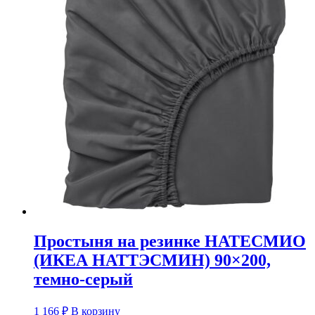
Простыня на резинке НАТЕСМИО
(ИКЕА НАТТЭСМИН) 90×200,
темно-серый
1 166
₽
В корзину