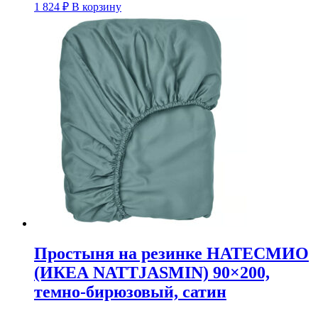
1 824
₽
В корзину
Простыня на резинке НАТЕСМИО
(ИКЕА NATTJASMIN) 90×200,
темно-бирюзовый, сатин