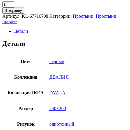
Количество
товара
В корзину
Простыня
Артикул:
KL-67716708
Категории:
Простыни
,
Простыни
прямая
прямые
ДВАЛИЯ
(ИКЕА
Детали
DVALA)
240х260,
Детали
черный,
миткаль
Цвет
черный
Коллекция
ДВАЛИЯ
Коллекция IKEA
DVALA
Размер
240×260
Рисунок
однотонный