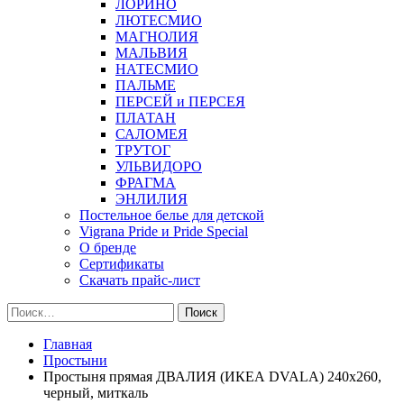
ЛОРИНО
ЛЮТЕСМИО
МАГНОЛИЯ
МАЛЬВИЯ
НАТЕСМИО
ПАЛЬМЕ
ПЕРСЕЙ и ПЕРСЕЯ
ПЛАТАН
САЛОМЕЯ
ТРУТОГ
УЛЬВИДОРО
ФРАГМА
ЭНЛИЛИЯ
Постельное белье для детской
Vigrana Pride и Pride Special
О бренде
Сертификаты
Скачать прайс-лист
Найти:
Главная
Простыни
Простыня прямая ДВАЛИЯ (ИКЕА DVALA) 240х260,
черный, миткаль