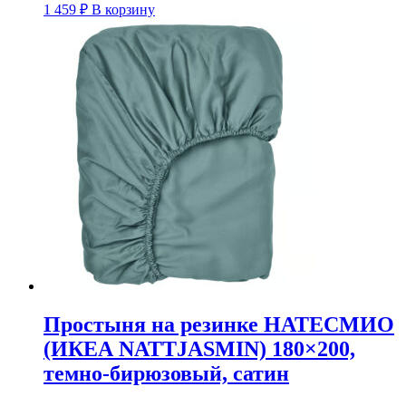
1 459
₽
В корзину
Простыня на резинке НАТЕСМИО
(ИКЕА NATTJASMIN) 180×200,
темно-бирюзовый, сатин