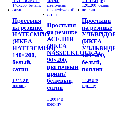
Простыня
Простыня
Простыня
на резинке
на резинке
на резинке
НАТЕСМИО
УЛЬВИДО
АСЕЛИЯ
(ИКЕА
(ИКЕА
(ИКЕА
НАТТЭСМИН)
УЛЛЬВИДЕ
NÄSSELKLOCKA)
140×200,
120×200,
90×200,
белый,
белый,
цветочный
сатин
поплин
принт/
бежевый,
1 528
₽
В
1 145
₽
В
корзину
корзину
сатин
1 200
₽
В
корзину