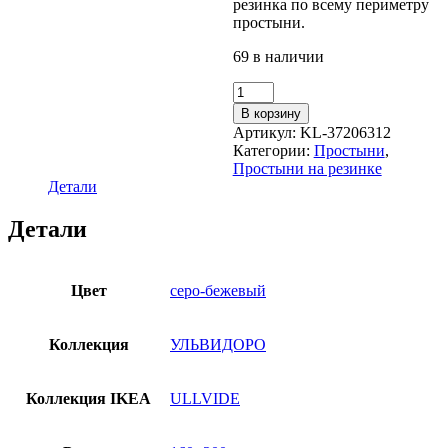
резинка по всему периметру
простыни.
69 в наличии
Количество
товара
В корзину
Простыня
Артикул:
KL-37206312
на
Категории:
Простыни
,
резинке
Простыни на резинке
УЛЬВИДОРО
Детали
(ИКЕА
ULLVIDE)
Детали
160х200,серо-
бежевый,
поплин
Цвет
серо-бежевый
Коллекция
УЛЬВИДОРО
Коллекция IKEA
ULLVIDE