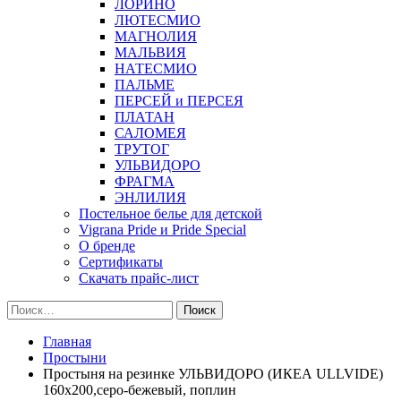
ЛОРИНО
ЛЮТЕСМИО
МАГНОЛИЯ
МАЛЬВИЯ
НАТЕСМИО
ПАЛЬМЕ
ПЕРСЕЙ и ПЕРСЕЯ
ПЛАТАН
САЛОМЕЯ
ТРУТОГ
УЛЬВИДОРО
ФРАГМА
ЭНЛИЛИЯ
Постельное белье для детской
Vigrana Pride и Pride Special
О бренде
Сертификаты
Скачать прайс-лист
Найти:
Главная
Простыни
Простыня на резинке УЛЬВИДОРО (ИКЕА ULLVIDE)
160х200,серо-бежевый, поплин