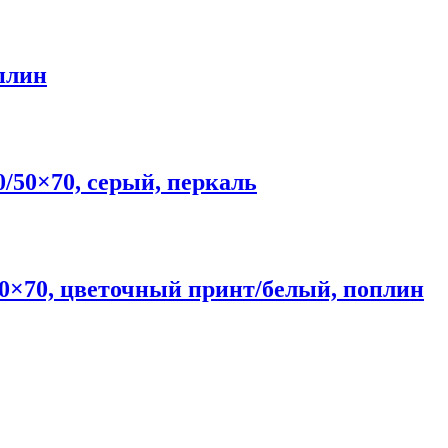
плин
50×70, серый, перкаль
×70, цветочный принт/белый, поплин