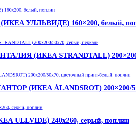
(ИКЕА УЛЛЬВИДЕ) 160×200, белый, по
 САНТАЛИЯ (ИКЕА STRANDTALL) 200×200/
 ОЛАНТОР (ИКЕА ÅLANDSROT) 200×200/50
А ULLVIDE) 240х260, серый, поплин