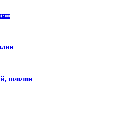
лин
плин
й, поплин