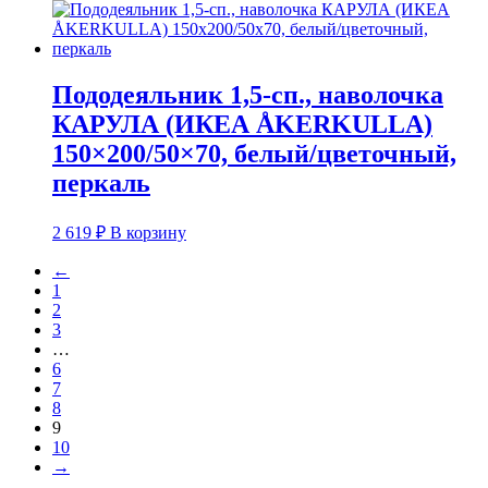
Пододеяльник 1,5-сп., наволочка
КАРУЛА (ИКЕА ÅKERKULLA)
150×200/50×70, белый/цветочный,
перкаль
2 619
₽
В корзину
←
1
2
3
…
6
7
8
9
10
→