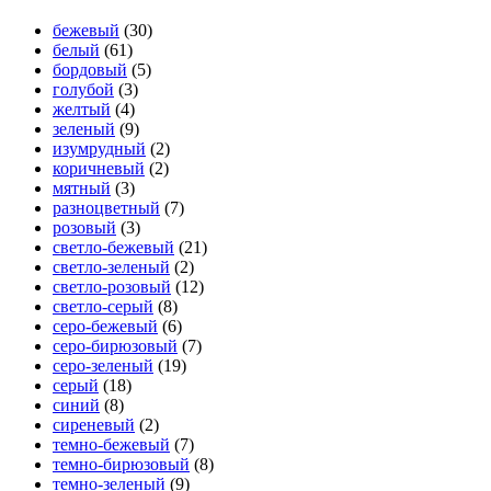
бежевый
(30)
белый
(61)
бордовый
(5)
голубой
(3)
желтый
(4)
зеленый
(9)
изумрудный
(2)
коричневый
(2)
мятный
(3)
разноцветный
(7)
розовый
(3)
светло-бежевый
(21)
светло-зеленый
(2)
светло-розовый
(12)
светло-серый
(8)
серо-бежевый
(6)
серо-бирюзовый
(7)
серо-зеленый
(19)
серый
(18)
синий
(8)
сиреневый
(2)
темно-бежевый
(7)
темно-бирюзовый
(8)
темно-зеленый
(9)