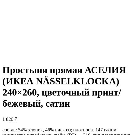
Простыня прямая АСЕЛИЯ
(ИКЕА NÄSSELKLOCKA)
240×260, цветочный принт/
бежевый, сатин
1 826
₽
состав: 54% хлопок, 46% вискоза; плотность 147 г/кв.м;