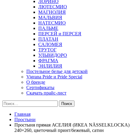
ЛОРИНО
ЛЮТЕСМИО
МАГНОЛИЯ
МАЛЬВИЯ
НАТЕСМИО
ПАЛЬМЕ
ПЕРСЕЙ и ПЕРСЕЯ
ПЛАТАН
САЛОМЕЯ
ТРУТОГ
УЛЬВИДОРО
ФРАГМА
ЭНЛИЛИЯ
Постельное белье для детской
Vigrana Pride и Pride Special
О бренде
Сертификаты
Скачать прайс-лист
Найти:
Главная
Простыни
Простыня прямая АСЕЛИЯ (ИКЕА NÄSSELKLOCKA)
240×260, цветочный принт/бежевый, сатин