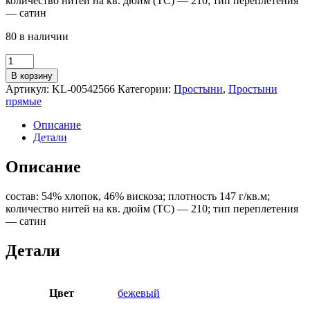
количество нитей на кв. дюйм (TC) — 210; тип переплетения
— сатин
80 в наличии
Количество
товара
В корзину
Простыня
Артикул:
KL-00542566
Категории:
Простыни
,
Простыни
прямая
прямые
АСЕЛИЯ
(ИКЕА
Описание
NÄSSELKLOCKA)
Детали
240x260,
цветочный
Описание
принт/
бежевый,
состав: 54% хлопок, 46% вискоза; плотность 147 г/кв.м;
сатин
количество нитей на кв. дюйм (TC) — 210; тип переплетения
— сатин
Детали
Цвет
бежевый