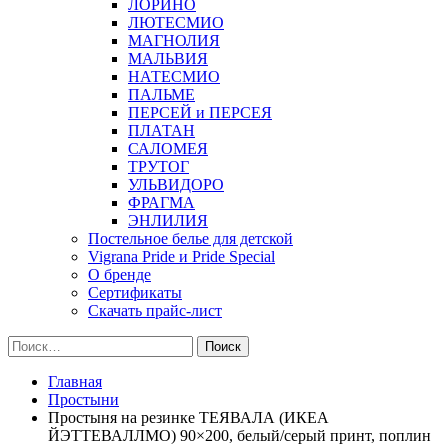
ЛОРИНО
ЛЮТЕСМИО
МАГНОЛИЯ
МАЛЬВИЯ
НАТЕСМИО
ПАЛЬМЕ
ПЕРСЕЙ и ПЕРСЕЯ
ПЛАТАН
САЛОМЕЯ
ТРУТОГ
УЛЬВИДОРО
ФРАГМА
ЭНЛИЛИЯ
Постельное белье для детской
Vigrana Pride и Pride Special
О бренде
Сертификаты
Скачать прайс-лист
Найти:
Главная
Простыни
Простыня на резинке ТЕЯВАЛА (ИКЕА
ЙЭТТЕВАЛЛМО) 90×200, белый/серый принт, поплин