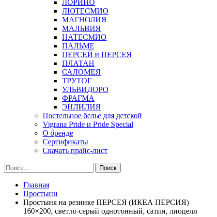
ЛОРИНО
ЛЮТЕСМИО
МАГНОЛИЯ
МАЛЬВИЯ
НАТЕСМИО
ПАЛЬМЕ
ПЕРСЕЙ и ПЕРСЕЯ
ПЛАТАН
САЛОМЕЯ
ТРУТОГ
УЛЬВИДОРО
ФРАГМА
ЭНЛИЛИЯ
Постельное белье для детской
Vigrana Pride и Pride Special
О бренде
Сертификаты
Скачать прайс-лист
Найти:
Главная
Простыни
Простыня на резинке ПЕРСЕЯ (ИКЕА ПЕРСИЯ)
160×200, светло-серый однотонный, сатин, лиоцелл