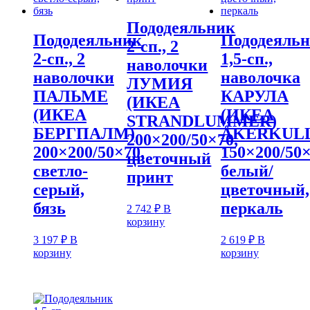
Пододеяльник
Пододеяльник
Пододеяль
2-сп., 2
2-сп., 2
1,5-сп.,
наволочки
наволочки
наволочка
ЛУМИЯ
ПАЛЬМЕ
КАРУЛА
(ИКЕА
(ИКЕА
(ИКЕА
STRANDLUMMER)
БЕРГПАЛМ)
ÅKERKUL
200×200/50×70,
200×200/50×70,
150×200/50×
цветочный
светло-
белый/
принт
серый,
цветочный,
бязь
перкаль
2 742
₽
В
корзину
3 197
₽
В
2 619
₽
В
корзину
корзину