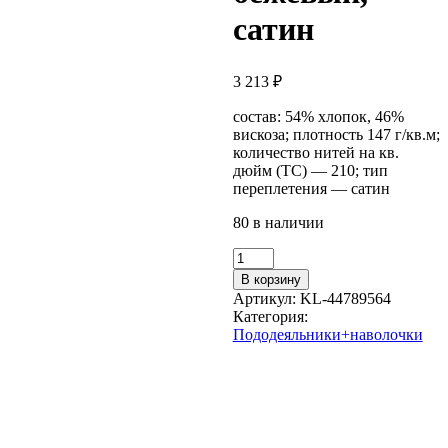
сатин
3 213
₽
состав: 54% хлопок, 46%
вискоза; плотность 147 г/кв.м;
количество нитей на кв.
дюйм (TC) — 210; тип
переплетения — сатин
80 в наличии
Количество
товара
В корзину
Пододеяльник
Артикул:
KL-44789564
2-
Категория:
сп.,
Пододеяльники+наволочки
2
наволочки
с
ушками
АСЕЛИЯ
(ИКЕА