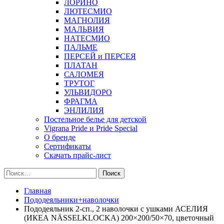
ЛОРИНО
ЛЮТЕСМИО
МАГНОЛИЯ
МАЛЬВИЯ
НАТЕСМИО
ПАЛЬМЕ
ПЕРСЕЙ и ПЕРСЕЯ
ПЛАТАН
САЛОМЕЯ
ТРУТОГ
УЛЬВИДОРО
ФРАГМА
ЭНЛИЛИЯ
Постельное белье для детской
Vigrana Pride и Pride Special
О бренде
Сертификаты
Скачать прайс-лист
Найти:
Главная
Пододеяльники+наволочки
Пододеяльник 2-сп., 2 наволочки с ушками АСЕЛИЯ
(ИКЕА NÄSSELKLOCKA) 200×200/50×70, цветочный