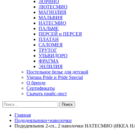
ЛОРИНО
ЛЮТЕСМИО
МАГНОЛИЯ
МАЛЬВИЯ
НАТЕСМИО
ПАЛЬМЕ
ПЕРСЕЙ и ПЕРСЕЯ
ПЛАТАН
САЛОМЕЯ
ТРУТОГ
УЛЬВИДОРО
ФРАГМА
ЭНЛИЛИЯ
Постельное белье для детской
Vigrana Pride и Pride Special
О бренде
Сертификаты
Скачать прайс-лист
Найти:
Главная
Пододеяльники+наволочки
Пододеяльник 2-сп., 2 наволочки НАТЕСМИО (ИКЕА НА