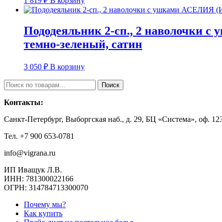
1 819
₽
В корзину
Пододеяльник 2-сп., 2 наволочки
темно-зеленый, сатин
3 050
₽
В корзину
Искать:
Поиск
Контакты:
Санкт-Петербург, Выборгская наб., д. 29, БЦ «Система», оф. 123
Тел. +7 900 653-0781
info@vigrana.ru
ИП Иващук Л.В.
ИНН: 781300022166
ОГРН: 314784713300070
Почему мы?
Как купить