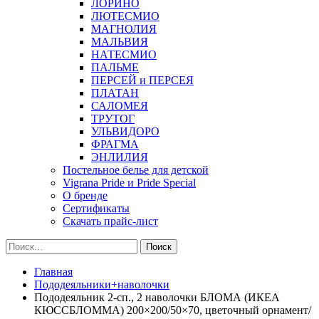
ЛОРИНО
ЛЮТЕСМИО
МАГНОЛИЯ
МАЛЬВИЯ
НАТЕСМИО
ПАЛЬМЕ
ПЕРСЕЙ и ПЕРСЕЯ
ПЛАТАН
САЛОМЕЯ
ТРУТОГ
УЛЬВИДОРО
ФРАГМА
ЭНЛИЛИЯ
Постельное белье для детской
Vigrana Pride и Pride Special
О бренде
Сертификаты
Скачать прайс-лист
Найти:
Главная
Пододеяльники+наволочки
Пододеяльник 2-сп., 2 наволочки БЛОМА (ИКЕА
КЮССБЛОММА) 200×200/50×70, цветочный орнамент/