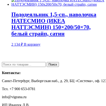
Пододеяльник 1,5-сп., наволочка
НАТЕСМИО (ИКЕА
НАТТЭСМИН) 150×200/50×70,
белый страйп, сатин
2 134
₽
В корзину
Искать:
Поиск
Контакты:
Санкт-Петербург, Выборгская наб., д. 29, БЦ «Система», оф. 123
Тел. +7 900 653-0781
info@vigrana.ru
ИП Иващук Л.В.