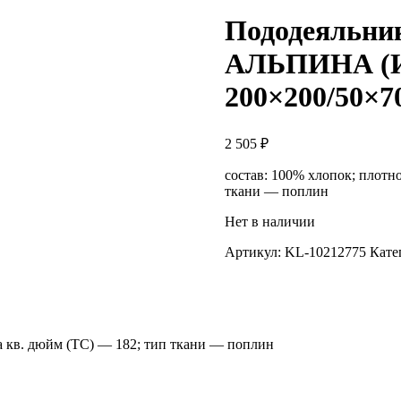
Пододеяльник
АЛЬПИНА (И
200×200/50×7
2 505
₽
состав: 100% хлопок; плотно
ткани — поплин
Нет в наличии
Артикул:
KL-10212775
Кате
на кв. дюйм (TC) — 182; тип ткани — поплин