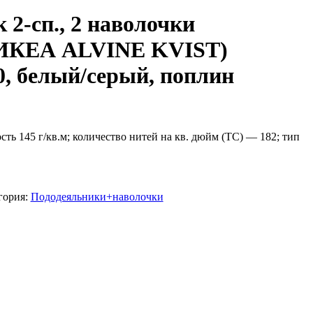
 2-сп., 2 наволочки
КЕА ALVINE KVIST)
0, белый/серый, поплин
сть 145 г/кв.м; количество нитей на кв. дюйм (TC) — 182; тип
гория:
Пододеяльники+наволочки