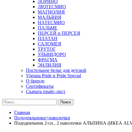
ЛОРИНО
ЛЮТЕСМИО
МАГНОЛИЯ
МАЛЬВИЯ
НАТЕСМИО
ПАЛЬМЕ
ПЕРСЕЙ и ПЕРСЕЯ
ПЛАТАН
САЛОМЕЯ
ТРУТОГ
УЛЬВИДОРО
ФРАГМА
ЭНЛИЛИЯ
Постельное белье для детской
Vigrana Pride и Pride Special
О бренде
Сертификаты
Скачать прайс-лист
Найти:
Главная
Пододеяльники+наволочки
Пододеяльник 2-сп., 2 наволочки АЛЬПИНА (ИКЕА ALVI