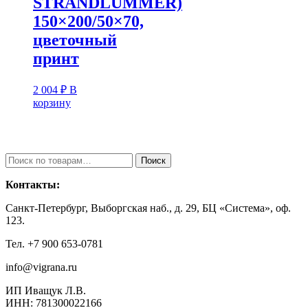
STRANDLUMMER)
150×200/50×70,
цветочный
принт
2 004
₽
В
корзину
Искать:
Поиск
Контакты:
Санкт-Петербург, Выборгская наб., д. 29, БЦ «Система», оф.
123.
Тел. +7 900 653-0781
info@vigrana.ru
ИП Иващук Л.В.
ИНН: 781300022166