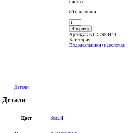
вискоза
80 в наличии
Количество
товара
В корзину
Пододеяльник
Артикул:
KL-57993444
1,5-
Категория:
сп.,
Пододеяльники+наволочки
наволочка
САНЛОПАР
(ИКЕА
SANDLÖPARE)
150x200/50x70,
цветной,
перкаль
Детали
Детали
Цвет
белый