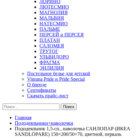
ЛОРИНО
ЛЮТЕСМИО
МАГНОЛИЯ
МАЛЬВИЯ
НАТЕСМИО
ПАЛЬМЕ
ПЕРСЕЙ и ПЕРСЕЯ
ПЛАТАН
САЛОМЕЯ
ТРУТОГ
УЛЬВИДОРО
ФРАГМА
ЭНЛИЛИЯ
Постельное белье для детской
Vigrana Pride и Pride Special
О бренде
Сертификаты
Скачать прайс-лист
Найти:
Главная
Пододеяльники+наволочки
Пододеяльник 1,5-сп., наволочка САНЛОПАР (ИКЕА
SANDLÖPARE) 150×200/50×70, цветной, перкаль