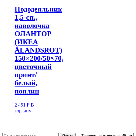
Пододеяльник
1,5-сп.,
наволочка
ОЛАНТОР
(ИКЕА
ÅLANDSROT)
150×200/50×70,
цветочный
принт/
белый,
поплин
2 451
₽
В
корзину
Искать: