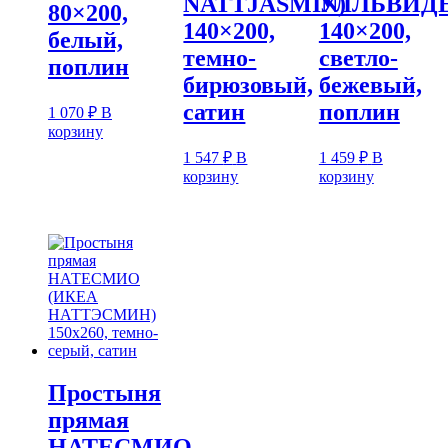
NATTJASMIN)
УЛЛЬВИДЕ
80×200,
140×200,
140×200,
белый,
темно-
светло-
поплин
бирюзовый,
бежевый,
сатин
поплин
1 070
₽
В
корзину
1 547
₽
В
1 459
₽
В
корзину
корзину
Простыня
прямая
НАТЕСМИО