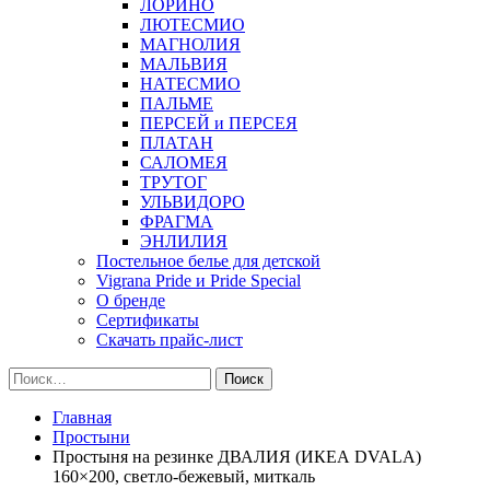
ЛОРИНО
ЛЮТЕСМИО
МАГНОЛИЯ
МАЛЬВИЯ
НАТЕСМИО
ПАЛЬМЕ
ПЕРСЕЙ и ПЕРСЕЯ
ПЛАТАН
САЛОМЕЯ
ТРУТОГ
УЛЬВИДОРО
ФРАГМА
ЭНЛИЛИЯ
Постельное белье для детской
Vigrana Pride и Pride Special
О бренде
Сертификаты
Скачать прайс-лист
Найти:
Главная
Простыни
Простыня на резинке ДВАЛИЯ (ИКЕА DVALA)
160×200, светло-бежевый, миткаль