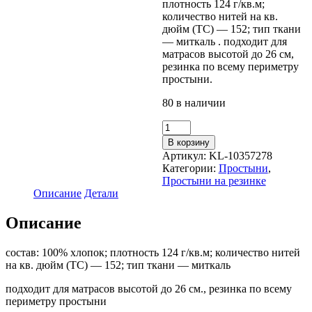
плотность 124 г/кв.м;
количество нитей на кв.
дюйм (TC) — 152; тип ткани
— миткаль . подходит для
матрасов высотой до 26 см,
резинка по всему периметру
простыни.
80 в наличии
Количество
товара
В корзину
Простыня
Артикул:
KL-10357278
на
Категории:
Простыни
,
резинке
Простыни на резинке
ДВАЛИЯ
Описание
Детали
(ИКЕА
DVALA)
Описание
160x200,
светло-
бежевый,
состав: 100% хлопок; плотность 124 г/кв.м; количество нитей
миткаль
на кв. дюйм (TC) — 152; тип ткани — миткаль
подходит для матрасов высотой до 26 см., резинка по всему
периметру простыни