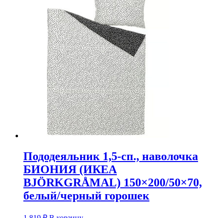
Пододеяльник 1,5-сп., наволочка
БИОНИЯ (ИКЕА
BJÖRKGRÅMAL) 150×200/50×70,
белый/черный горошек
1 819
₽
В корзину