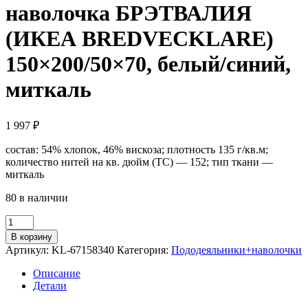
наволочка БРЭТВАЛИЯ
(ИКЕА BREDVECKLARE)
150×200/50×70, белый/синий,
миткаль
1 997
₽
состав: 54% хлопок, 46% вискоза; плотность 135 г/кв.м;
количество нитей на кв. дюйм (TC) — 152; тип ткани —
миткаль
80 в наличии
Количество
товара
В корзину
Пододеяльник
Артикул:
KL-67158340
Категория:
Пододеяльники+наволочки
1,5-
сп.,
Описание
наволочка
Детали
БРЭТВАЛИЯ
(ИКЕА