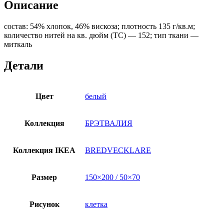
Описание
BREDVECKLARE)
150x200/50x70,
состав: 54% хлопок, 46% вискоза; плотность 135 г/кв.м;
белый/
количество нитей на кв. дюйм (TC) — 152; тип ткани —
синий,
миткаль
миткаль
Детали
Цвет
белый
Коллекция
БРЭТВАЛИЯ
Коллекция IKEA
BREDVECKLARE
Размер
150×200 / 50×70
Рисунок
клетка