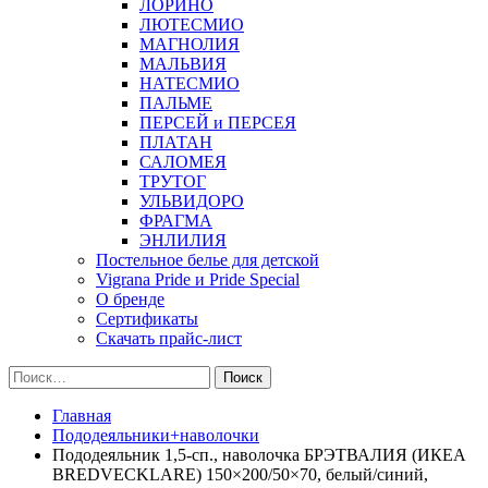
ЛОРИНО
ЛЮТЕСМИО
МАГНОЛИЯ
МАЛЬВИЯ
НАТЕСМИО
ПАЛЬМЕ
ПЕРСЕЙ и ПЕРСЕЯ
ПЛАТАН
САЛОМЕЯ
ТРУТОГ
УЛЬВИДОРО
ФРАГМА
ЭНЛИЛИЯ
Постельное белье для детской
Vigrana Pride и Pride Special
О бренде
Сертификаты
Скачать прайс-лист
Найти:
Главная
Пододеяльники+наволочки
Пододеяльник 1,5-сп., наволочка БРЭТВАЛИЯ (ИКЕА
BREDVECKLARE) 150×200/50×70, белый/синий,